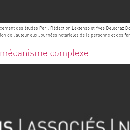
ncement des études Par : Rédaction Lextenso et Yves Delecraz Do
tion de l’auteur aux Journées notariales de la personne et des fam
un mécanisme complexe