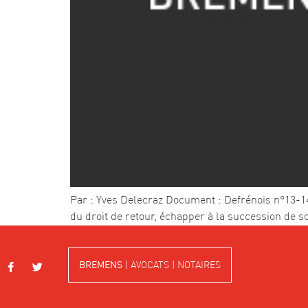
Par : Yves Delecraz Document : Defrénois n°13-14, 
du droit de retour, échapper à la succession de so
BREMENS
| AVOCATS | NOTAIRES