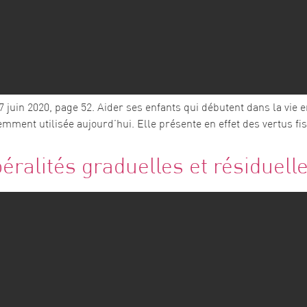
 juin 2020, page 52. Aider ses enfants qui débutent dans la vie 
ment utilisée aujourd’hui. Elle présente en effet des vertus fis
béralités graduelles et résiduell