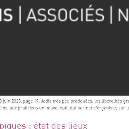
juin 2020, page 19. Jadis très peu pratiquées, les libéralités gr
ainsi aux praticiens un nouvel outil qui permet d’organiser, sur 
piques : état des lieux