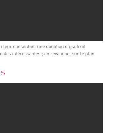
en leur consentant une donation d’usufruit
cales intéressantes ; en revanche, sur le plan
es