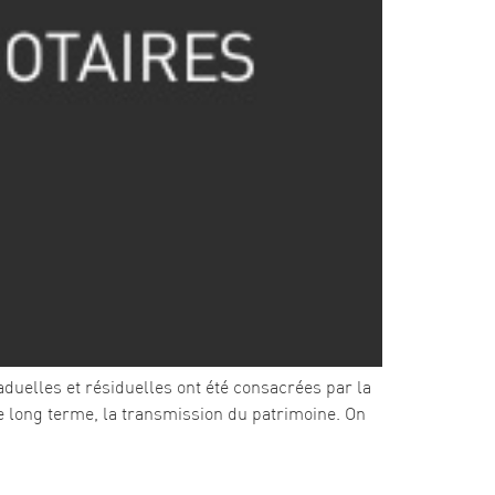
aduelles et résiduelles ont été consacrées par la
le long terme, la transmission du patrimoine. On