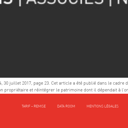
30 juillet 2017, page 23. Cet article a été publié dans le cadre 
n propriétaire et réintégrer le patrimoine dont il dépendait à l’
TARIF – REMISE
DATA ROOM
MENTIONS LÉGALES