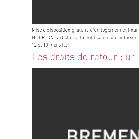
Mise à disposition gratuite d’un logement et fina
NDLR –Cet article est la publication de l’interven
12 et 13 mars […]
Les droits de retour : 