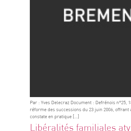
Par : Yves Delecraz Document : Defrénois n°25, 18 
réforme des successions du 23 juin 2006, offrant 
constate en pratique […]
Libéralités familiales aty