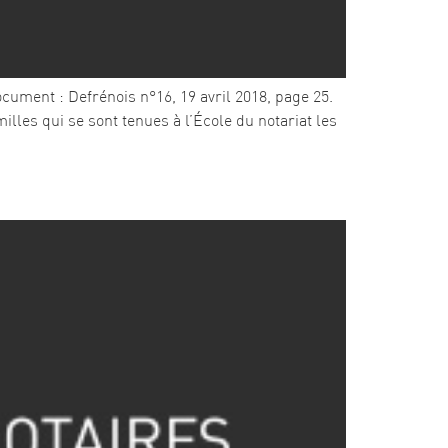
cument : Defrénois n°16, 19 avril 2018, page 25.
illes qui se sont tenues à l’École du notariat les