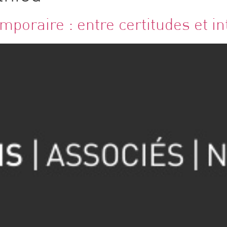
mporaire : entre certitudes et i