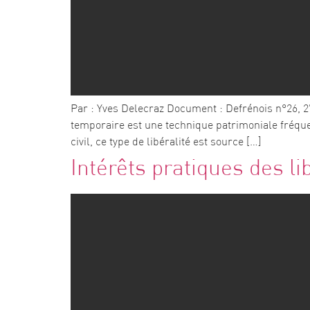
Par : Yves Delecraz Document : Defrénois n°26, 27
temporaire est une technique patrimoniale fréquem
civil, ce type de libéralité est source […]
Intérêts pratiques des li