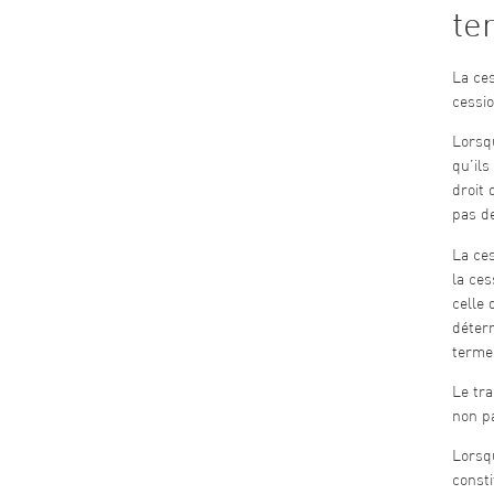
te
La ces
cessio
Lorsqu
qu’ils
droit 
pas d
La ces
la ces
celle 
déterm
terme 
Le tra
non pa
Lorsqu
consti