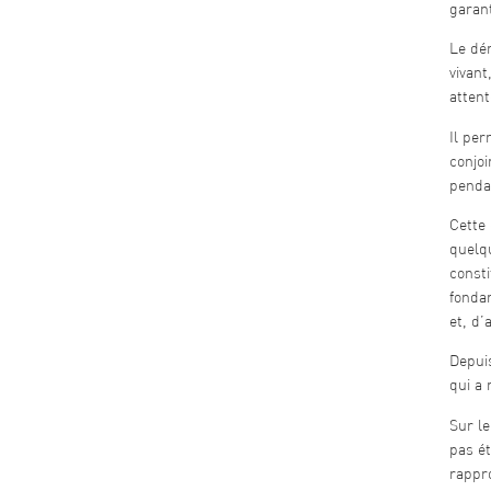
garant
Le dém
vivant
attent
Il per
conjoi
pendan
Cette 
quelqu
consti
fondam
et, d’
Depui
qui a 
Sur le
pas ét
rappr