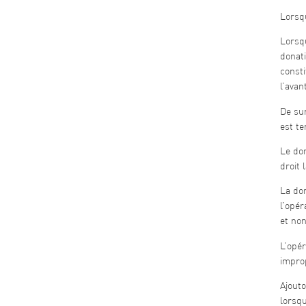
Lorsqu
Lorsqu
donati
consti
l’avan
De sur
est te
Le do
droit 
La don
l’opér
et non
L’opér
impro
Ajouto
lorsqu