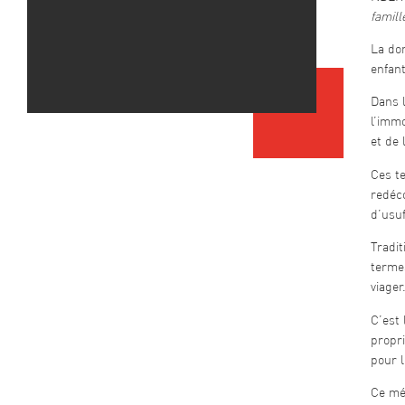
famill
La don
enfant
Dans l
l’immo
et de 
Ces t
redéc
d’usuf
Tradit
termes
viager
C’est 
propri
pour l
Ce mé