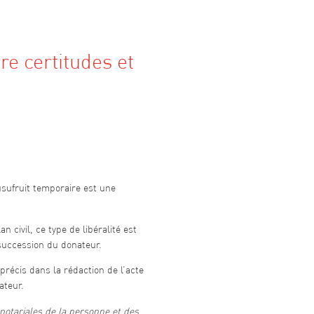
re certitudes et
usufruit temporaire est une
n civil, ce type de libéralité est
succession du donateur.
 précis dans la rédaction de l’acte
ateur.
notariales de la personne et des