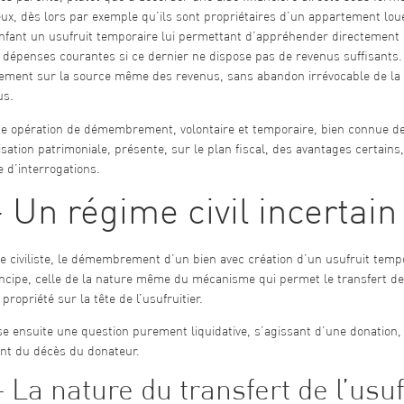
eux, dès lors par exemple qu’ils sont propriétaires d’un appartement lou
nfant un usufruit temporaire lui permettant d’appréhender directement 
 dépenses courantes si ce dernier ne dispose pas de revenus suffisants. 
tement sur la source même des revenus, sans abandon irrévocable de la p
us.
te opération de démembrement, volontaire et temporaire, bien connue des
sation patrimoniale, présente, sur le plan fiscal, des avantages certains, 
 d’interrogations.
– Un régime civil incertain
e civiliste, le démembrement d’un bien avec création d’un usufruit tem
ncipe, celle de la nature même du mécanisme qui permet le transfert de dr
 propriété sur la tête de l’usufruitier.
e ensuite une question purement liquidative, s’agissant d’une donation,
t du décès du donateur.
– La nature du transfert de l’usuf