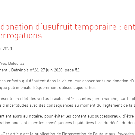
donation d’usufruit temporaire : ent
errogations
in 2020
Yves Delecraz
nt : Defrénois n°26, 27 juin 2020, page 52.
ses enfants qui débutent dans la vie en leur consentant une donation d’
ique patrimoniale fréquemment utilisée aujourd’hui.
résente en effet des vertus fiscales intéressantes ; en revanche, sur le pla
e d’incertitudes avec des conséquences au moment du règlement de la 
artient alors au notaire, pour éviter les contentieux successoraux, d’être
ation pour anticiper les conséquences liquidatives lors du décès du don
Cet article est la publication de l’intervention de l’auteur aux
Journées 