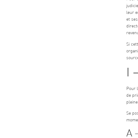
judici
leur e
et ses
direc
reven
Si cet
organi
source
I 
Pour l
de pri
pleine
Se pos
momen
A 