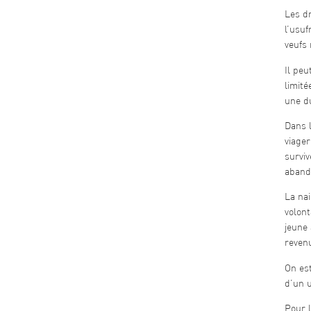
Les dr
l’usuf
veufs
Il peu
limité
une du
Dans l
viager
surviv
abando
La nai
volont
jeune 
revenu
On est
d’un 
Pour l