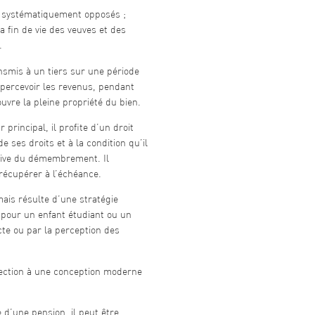
tre systématiquement opposés ;
a fin de vie des veuves et des
.
ransmis à un tiers sur une période
n percevoir les revenus, pendant
uvre la pleine propriété du bien.
r principal, il profite d’un droit
e ses droits et à la condition qu’il
itiative du démembrement. Il
 récupérer à l’échéance.
ais résulte d’une stratégie
 pour un enfant étudiant ou un
cte ou par la perception des
otection à une conception moderne
 d’une pension, il peut être