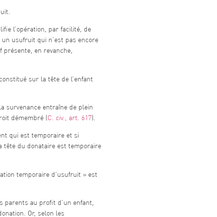
uit.
ie l’opération, par facilité, de
r un usufruit qui n’est pas encore
if présente, en revanche,
constitué sur la tête de l’enfant
a survenance entraîne de plein
droit démembré (
C. civ., art. 617
).
nt qui est temporaire et si
la tête du donataire est temporaire
nation temporaire d’usufruit » est
s parents au profit d’un enfant,
onation. Or, selon les