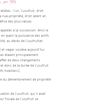
v., art. 757
).
les : l’un, l’usufruit, droit
 la nue-propriété, droit latent en
éfice des plus-values.
appelés à la succession. Ainsi le
e en ayant la jouissance des actifs
ité, au décès de l’usufruitier.
i et viager soulève aujourd’hui
nes étaient principalement
 l’effet de deux changements
 et donc de la durée de l’usufruit
ifs mobiliers
2
.
que du démembrement de propriété
ation de l’usufruit, qui n’avait
ur fiscale de l’usufruit se