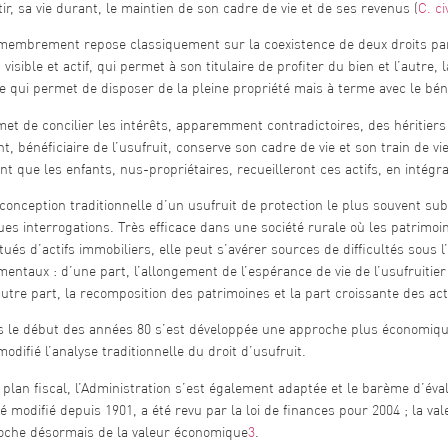
ir, sa vie durant, le maintien de son cadre de vie et de ses revenus (
C. ci
embrement repose classiquement sur la coexistence de deux droits parallè
, visible et actif, qui permet à son titulaire de profiter du bien et l’autre,
e qui permet de disposer de la pleine propriété mais à terme avec le bén
met de concilier les intérêts, apparemment contradictoires, des héritiers 
nt, bénéficiaire de l’usufruit, conserve son cadre de vie et son train de vi
t que les enfants, nus-propriétaires, recueilleront ces actifs, en intégral
conception traditionnelle d’un usufruit de protection le plus souvent sub
es interrogations. Très efficace dans une société rurale où les patrimoi
tués d’actifs immobiliers, elle peut s’avérer sources de difficultés sous
entaux : d’une part, l’allongement de l’espérance de vie de l’usufruitier
autre part, la recomposition des patrimoines et la part croissante des act
s le début des années 80 s’est développée une approche plus économi
modifié l’analyse traditionnelle du droit d’usufruit.
 plan fiscal, l’Administration s’est également adaptée et le barème d’évalu
é modifié depuis 1901, a été revu par la loi de finances pour 2004 ; la vale
oche désormais de la valeur économique
3
.