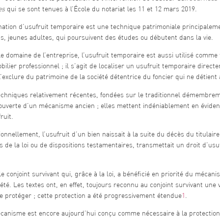
es
qui se sont tenues à l’École du notariat les 11 et 12 mars 2019.
ation d’usufruit temporaire est une technique patrimoniale principaleme
s, jeunes adultes, qui poursuivent des études ou débutent dans la vie.
e domaine de l’entreprise, l’usufruit temporaire est aussi utilisé comm
bilier professionnel ; il s’agit de localiser un usufruit temporaire direct
l’exclure du patrimoine de la société détentrice du foncier qui ne détient
echniques relativement récentes, fondées sur le traditionnel démembrem
ouverte d’un mécanisme ancien ; elles mettent indéniablement en éviden
ruit.
ionnellement, l’usufruit d’un bien naissait à la suite du décès du titulaire
 de la loi ou de dispositions testamentaires, transmettait un droit d’usu
.
le conjoint survivant qui, grâce à la loi, a bénéficié en priorité du mé
été. Les textes ont, en effet, toujours reconnu au conjoint survivant une
e protéger ; cette protection a été progressivement étendue
1
.
canisme est encore aujourd’hui conçu comme nécessaire à la protection d