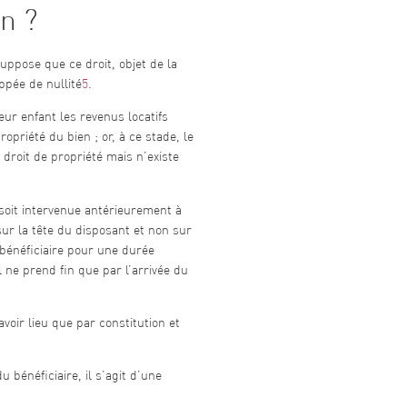
on ?
suppose que ce droit, objet de la
ppée de nullité
5
.
ur enfant les revenus locatifs
ropriété du bien ; or, à ce stade, le
 droit de propriété mais n’existe
 soit intervenue antérieurement à
sur la tête du disposant et non sur
u bénéficiaire pour une durée
 ne prend fin que par l’arrivée du
voir lieu que par constitution et
 bénéficiaire, il s’agit d’une