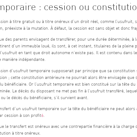
mporaire : cession ou constituti
sion à titre gratuit ou à titre onéreux d’un droit réel, comme l’usufruit, 
n, préexiste à la mutation. À défaut, la cession est sans objet et donc fra
e des parents envisagent de transférer, pour une durée déterminée, à le
 tirent d’un immeuble loué, ils sont, à cet instant, titulaires de la pleine p
d’usufruit en tant que droit autonome n’existe pas. Il est contenu dans le
e manière indépendante.
sion d’usufruit temporaire supposerait par principe que sa constitution
sion ; cette constitution antérieure ne pourrait alors être envisagée que 
du bénéficiaire. Or l’usufruit temporaire est bien constitué sur la tête d
inée. Le décès du disposant ne met pas fin à l’usufruit transféré, lequel
ou le décès du bénéficiaire, s’il survient avant.
nsfert d’un usufruit temporaire sur la tête du bénéficiaire ne peut alors a
r cession à son profit
6
.
e le transfert est onéreux avec une contrepartie financière à la charge du
tution à titre onéreux.