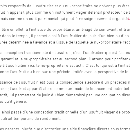
oits respectifs de l’usufruitier et du nu-propriétaire ne doivent plus ê
ruit n’apparaît plus comme un instrument viager défensif protecteur de l
 mais comme un outil patrimonial qui peut être soigneusement organisé
4
t être en effet, à l’initiative du propriétaire, aménagé de son vivant, et t
e dans le temps ; il permet ainsi à l’usufruitier de jouir d’un bien ou d’e
rée déterminée à l’avance et à l’issue de laquelle le nu-propriétaire reco
a conception traditionnelle de l’usufruit, c’est l’usufruitier qui est l’acteu
 garanti et le nu-propriétaire est au second plan, il attend pour profiter d
e à l’usufruitier ; ici, le nu-propriétaire est actif. C’est lui qui est à l’in
nne l’usufruit du bien sur une période limitée avec la perspective de le
ssance de l’usufruit n’est plus la conséquence aléatoire d’un prédécès m
aire ; l’usufruit apparaît alors comme un mode de financement potentiel
actif, lui permettant de jouir du bien démembré par une occupation dire
s qu’il génère.
 ainsi passé d’une conception traditionnelle d’un usufruit viager de pr
usufruit temporaire de rendement.
es parents, plutôt que d’accorder une aide financière directe sous forme