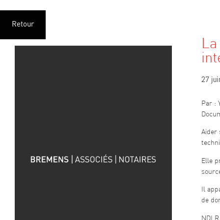
Retour
La 
int
27 ju
Par : 
Docume
Aider 
techn
Elle p
sourc
Il app
de don
NDLR –