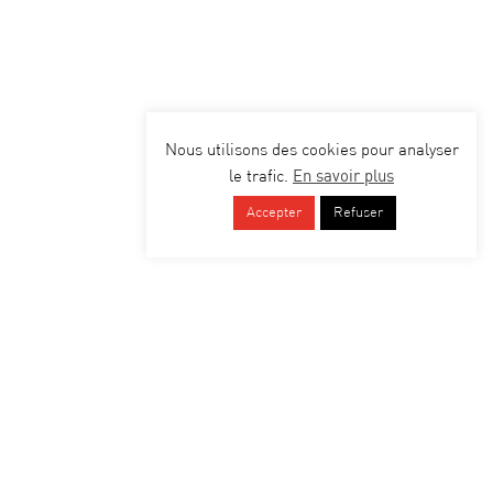
Nous utilisons des cookies pour analyser
En savoir plus
le trafic.
Accepter
Refuser
BREMENS
| AVOCATS | NOTAIRES
TARIF – REMISE
DATA ROOM
MENTIONS LÉGALES
CONTACT
ACCESSIBILITÉ