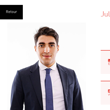
Retour
Ju
E
v