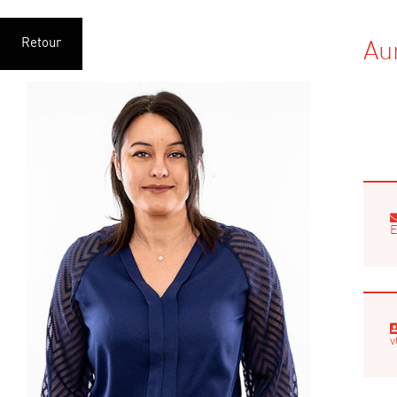
Retour
Au
E
v