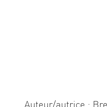
CULTURE D’ENTREPRISE
ÉQ
Auteur/autrice :
Br